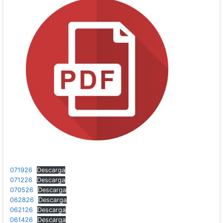
071926
Descarga
071226
Descarga
070526
Descarga
062826
Descarga
062126
Descarga
061426
Descarga